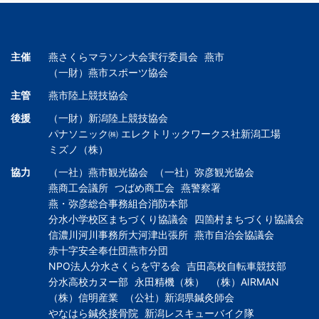
主催
燕さくらマラソン大会実行委員会
燕市
（一財）燕市スポーツ協会
主管
燕市陸上競技協会
後援
（一財）新潟陸上競技協会
パナソニック㈱ エレクトリックワークス社新潟工場
ミズノ（株）
協力
（一社）燕市観光協会
（一社）弥彦観光協会
燕商工会議所
つばめ商工会
燕警察署
燕・弥彦総合事務組合消防本部
分水小学校区まちづくり協議会
四箇村まちづくり協議会
信濃川河川事務所大河津出張所
燕市自治会協議会
赤十字安全奉仕団燕市分団
NPO法人分水さくらを守る会
吉田高校自転車競技部
分水高校カヌー部
永田精機（株）
（株）AIRMAN
（株）信明産業
（公社）新潟県鍼灸師会
やなはら鍼灸接骨院
新潟レスキューバイク隊