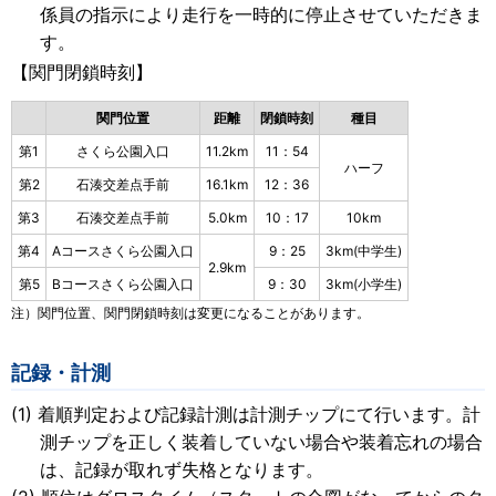
係員の指示により走行を一時的に停止させていただきま
す。
【関門閉鎖時刻】
関門位置
距離
閉鎖時刻
種目
第1
さくら公園入口
11.2km
11：54
ハーフ
第2
石湊交差点手前
16.1km
12：36
第3
石湊交差点手前
5.0km
10：17
10km
第4
Aコースさくら公園入口
9：25
3km(中学生)
2.9km
第5
Bコースさくら公園入口
9：30
3km(小学生)
注）関門位置、関門閉鎖時刻は変更になることがあります。
記録・計測
着順判定および記録計測は計測チップにて行います。計
測チップを正しく装着していない場合や装着忘れの場合
は、記録が取れず失格となります。