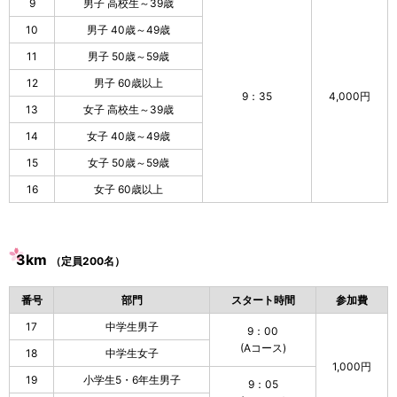
9
男子 高校生～39歳
10
男子 40歳～49歳
11
男子 50歳～59歳
12
男子 60歳以上
9：35
4,000円
13
女子 高校生～39歳
14
女子 40歳～49歳
15
女子 50歳～59歳
16
女子 60歳以上
3km
（定員200名）
番号
部門
スタート時間
参加費
17
中学生男子
9：00
(Aコース)
18
中学生女子
1,000円
19
小学生5・6年生男子
9：05