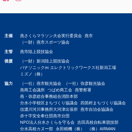
主催
燕さくらマラソン大会実行委員会
燕市
（一財）燕市スポーツ協会
主管
燕市陸上競技協会
後援
（一財）新潟陸上競技協会
パナソニック㈱ エレクトリックワークス社新潟工場
ミズノ（株）
協力
（一社）燕市観光協会
（一社）弥彦観光協会
燕商工会議所
つばめ商工会
燕警察署
燕・弥彦総合事務組合消防本部
分水小学校区まちづくり協議会
四箇村まちづくり協議会
信濃川河川事務所大河津出張所
燕市自治会協議会
赤十字安全奉仕団燕市分団
NPO法人分水さくらを守る会
吉田高校自転車競技部
分水高校カヌー部
永田精機（株）
（株）AIRMAN