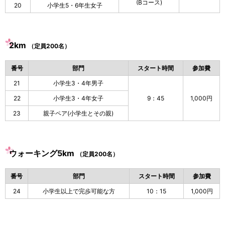
(Bコース)
20
小学生5・6年生女子
2km
（定員200名）
番号
部門
スタート時間
参加費
21
小学生3・4年男子
22
小学生3・4年女子
9：45
1,000円
23
親子ペア(小学生とその親)
ウォーキング5km
（定員200名）
番号
部門
スタート時間
参加費
24
小学生以上で完歩可能な方
10：15
1,000円