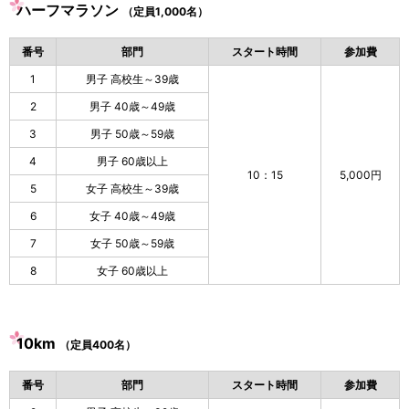
ハーフマラソン
（定員1,000名）
番号
部門
スタート時間
参加費
1
男子 高校生～39歳
2
男子 40歳～49歳
3
男子 50歳～59歳
4
男子 60歳以上
10：15
5,000円
5
女子 高校生～39歳
6
女子 40歳～49歳
7
女子 50歳～59歳
8
女子 60歳以上
10km
（定員400名）
番号
部門
スタート時間
参加費